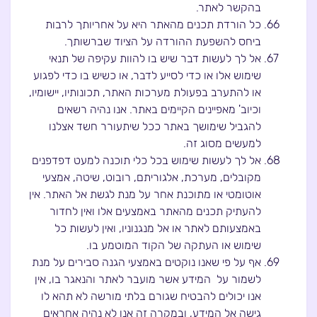
בהקשר לאתר.
כל הורדת תכנים מהאתר היא על אחריותך לרבות
ביחס להשפעת ההורדה על הציוד שברשותך.
אל לך לעשות דבר שיש בו להוות עקיפה של תנאי
שימוש אלו או כדי לסייע לדבר, או כשיש בו כדי לפגוע
או להתערב בפעולת מערכות האתר, תכונותיו, יישומיו,
וכיוב' מאפיינים הקיימים באתר. אנו נהיה רשאים
להגביל שימושך באתר ככל שיתעורר חשד אצלנו
למעשים מסוג זה.
אל לך לעשות שימוש בכל כלי תוכנה למעט דפדפנים
מקובלים, מערכת, אלגוריתם, רובוט, שיטה, אמצעי
אוטומטי או מתוכנת אחר על מנת לגשת אל האתר. אין
להעתיק תכנים מהאתר באמצעים אלו ואין לחדור
באמצעותם לאתר או אל מנגנוניו, ואין לעשות כל
שימוש או העתקה של הקוד המוטמע בו.
אף על פי שאנו נוקטים באמצעי הגנה סבירים על מנת
לשמור על המידע אשר מועבר לאתר והנאגר בו, אין
אנו יכולים להבטיח שגורם בלתי מורשה לא תהא לו
גישה אל המידע, ובמקרה זה אנו לא נהיה אחראים