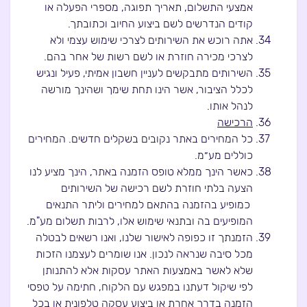
אמצעי התשלום, תאריך תפוגה, מספרי הפעלה או
קודים הנדרשים לשם ביצוע החיוב וכתובתך.
אתה רוכש את השירותים לצרכי שימוש עצמי ולא
לצרכי מכירה חוזרת או לשם רשות של אחר בהם.
השירותים מתבקשים לעניין חשבון אמיתי, פעיל ונגיש
לכלל הציבור, אשר הינו תחת שימך ושהינך מורשה
לנהל אותו.
הרכישה
כל המחירים באתר נקובים בשקלים חדשים. המחירים
כוללים מע״מ.
כאשר הינך ממלא טופס הזמנה באתר, הינך מציע לנו
הצעה בלתי חוזרת לשם רכישה של השירותים
כמופיע בהזמנה בהתאם למחירים וליתר התנאים
המופיעים בה ובתנאי שימוש אלו, לרבות תשלום מע"מ.
הזמנתך זו כפופה לאישור שלנו, ואנו רשאים לבטלה
מכל סיבה שנראה לנכון. אנו שומרים לעצמנו הזכות
שלא לאשר באמצעות האתר עסקות אלא להתנותן
לפי שיקול דעתנו במפגש עם הלקוח, חתימה על טפסי
הזמנה בדרך אחרת או ביצוע עסקה טלפונית או בכל