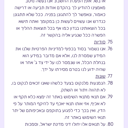
או בשל אופן הפעלת החשבון. אנו נעשה מיטב
מאמצינו להודיע לך בהקדם אודות תביעה או דרישה
כאמור, ונאפשר לך להתגונן בפניה. ככל שלא תתגונן
כנדרש אנו עשויים לעשות כן במקומך ואתה תישא
בכל הוצאותינו בנדון כמו אף בכל תוצאות ההליך או
הפשרה ככל שנגיע אליה בהקשר זה.
סודיות
אנו נשמור בסוד בכפוף למדיניות הפרטיות שלנו את
המידע שמסרת לנו, אלא אם מדובר במידע הוא
בנחלת הכלל, או שנמסר לנו על ידי צד ג' אחר או
שהיה ידוע לנו בטרם מסירתו על ידך.
שונות
הנמנעות מלנקוט בצעד כלשהו שאנו זכאים לנקוט בו,
לא תהווה ויתור או השתק.
אם תנאי מתנאי השימוש באתר זה ימצא כלא תקף או
לא אכיף, אזי אותו תנאי יאכף עד להיקף המותר על פי
הדין, ואין בכך כדי לפגוע בתוקפם ובאכיפותם של יתר
תנאי השימוש באתר זה.
על תנאים אלו יחולו דיני מדינת ישראל, וסמכות