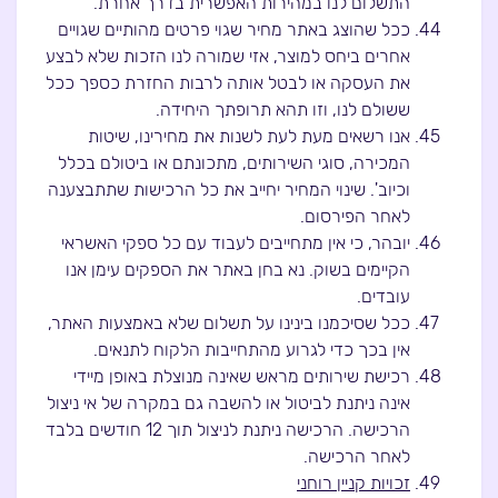
התשלום לנו במהירות האפשרית בדרך אחרת.
ככל שהוצג באתר מחיר שגוי פרטים מהותיים שגויים
אחרים ביחס למוצר, אזי שמורה לנו הזכות שלא לבצע
את העסקה או לבטל אותה לרבות החזרת כספך ככל
ששולם לנו, וזו תהא תרופתך היחידה.
אנו רשאים מעת לעת לשנות את מחירינו, שיטות
המכירה, סוגי השירותים, מתכונתם או ביטולם בכלל
וכיוב'. שינוי המחיר יחייב את כל הרכישות שתתבצענה
לאחר הפירסום.
יובהר, כי אין מתחייבים לעבוד עם כל ספקי האשראי
הקיימים בשוק. נא בחן באתר את הספקים עימן אנו
עובדים.
ככל שסיכמנו בינינו על תשלום שלא באמצעות האתר,
אין בכך כדי לגרוע מהתחייבות הלקוח לתנאים.
רכישת שירותים מראש שאינה מנוצלת באופן מיידי
אינה ניתנת לביטול או להשבה גם במקרה של אי ניצול
הרכישה. הרכישה ניתנת לניצול תוך 12 חודשים בלבד
לאחר הרכישה.
זכויות קניין רוחני