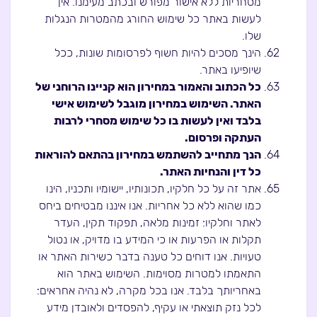
מסחריות ללא אישור מפורש ובכתב מעימנו. אין
לעשות באתר כל שימוש החורג מהמטרות הנגלות
שלו.
הינך מסכים להיות חשוף לפרסומות שונות, ככל
שיופיעו באתר.
כל הכתוב והאמור במחירון הוא קניינו הרוחני של
האתר. השימוש במחירון מוגבל לשימוש אישי
בלבד ואין לעשות בו כל שימוש מסחרי לרבות
העתקה ופרסום.
הנך מתחייב להשתמש במחירון בהתאם להוראות
כל דין והנחיות האתר.
אתר זה על כל חלקיו, תכונותיו, יישומיו ותכניו, הינו
כמו שהוא ללא כל אחריות. אנו איננו מבטיחים ביחס
לאתר וחלקיו: זמינות מלאה, תפקוד תקין, העדר
תקלות או הפרעות או כי המידע בו מדויק, או נטול
טעויות. אנו דוחים כל טענה בדבר כשירות האתר או
התאמתו למטרות מסוימות. השימוש באתר הוא
באחריותך בלבד. אנו בכל מקרה, לא נהיה אחראים:
לכל נזק תוצאתי או עקיף, להפסדים ולאובדן מידע