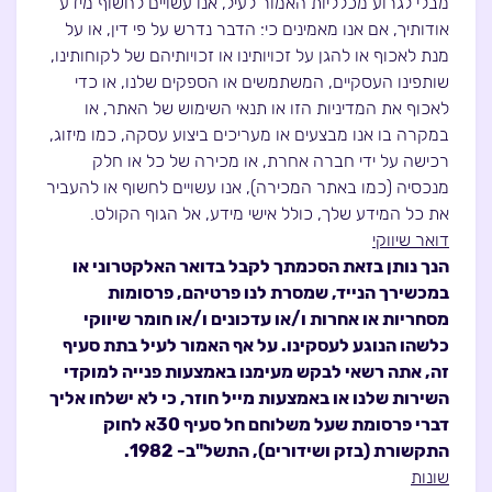
מבלי לגרוע מכלליות האמור לעיל, אנו עשויים לחשוף מידע
אודותיך, אם אנו מאמינים כי: הדבר נדרש על פי דין, או על
מנת לאכוף או להגן על זכויותינו או זכויותיהם של לקוחותינו,
שותפינו העסקיים, המשתמשים או הספקים שלנו, או כדי
לאכוף את המדיניות הזו או תנאי השימוש של האתר, או
במקרה בו אנו מבצעים או מעריכים ביצוע עסקה, כמו מיזוג,
רכישה על ידי חברה אחרת, או מכירה של כל או חלק
מנכסיה (כמו באתר המכירה), אנו עשויים לחשוף או להעביר
את כל המידע שלך, כולל אישי מידע, אל הגוף הקולט.
דואר שיווקי
הנך נותן בזאת הסכמתך לקבל בדואר האלקטרוני או
במכשירך הנייד, שמסרת לנו פרטיהם, פרסומות
מסחריות או אחרות ו/או עדכונים ו/או חומר שיווקי
כלשהו הנוגע לעסקינו. על אף האמור לעיל בתת סעיף
זה, אתה רשאי לבקש מעימנו באמצעות פנייה למוקדי
השירות שלנו או באמצעות מייל חוזר, כי לא ישלחו אליך
דברי פרסומת שעל משלוחם חל סעיף 30א לחוק
התקשורת (בזק ושידורים), התשל"ב- 1982.
שונות