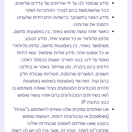
מידע שנמסר לנו על ידי שירותים של צדדים שלישיים,
ככל שהשתמשת בהם לצורך התחברות לאתר.
מידע המצוי בחשבונך ברשתות החברתיות שלעניינו
הזמנת את שירותינו.
כאשר אתה עושה שימוש באתר, בין באמצעות מחשב,
טלפון סלולארי או כל אמצעי אחר, מידע הנובע
משימושך באתר, בין באמצעות מחשב, טלפון סלולארי
או כל אמצעי אחר, מידע אודות שימושיך עשוי להיות
נאסף על ידנו, כגון: תאריכי ושעות כניסתך לאתר,
הדפים בהם ביקרת, זמן שהייתך באתר או בחלקיו
השונים, המוצרים שהזמנת, פעילויות שנטלת חלק
בהם ועוד, זאת אף באמצעות בשימוש באמצעות
מזהים טכנולוגים המוטמעים בציוד שאתה משתמש בו
ו/או בשירותים הטכנולוגים בהם אתה עושה שימוש
כגון: כתובת IP.
אנו ושותפים עסקיים שלנו עשויים להשתמש ב"עוגיות"
(cookies) או טכנולוגיות דומות, העושות שימוש
בקובץ שאנו שולחים לאמצעי שבעזרתו את/ה
מתחבר/ת לאתר. קובץ זה, אשר גלוי לנו ויש לנו רשות